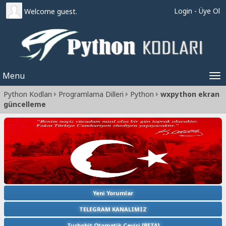
Login
-
Üye Ol
Welcome guest.
Menu
Tog
Python Kodları
Programlama Dilleri
Python
wxpython ekran
nav
güncelleme
Yeni Yorumlar
TELEGRAM KANALIMIZ
Turbobit Otomatik Çeviri [BETA]