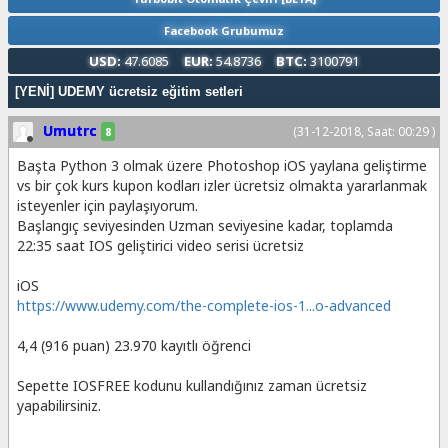
Facebook Grubumuz
USD:
47.6085
EUR:
54.8736
BTC:
3100791
[YENİ] UDEMY ücretsiz eğitim setleri
Umutrc
(31-12-2018, Saat: 00:29 )
8
Başta Python 3 olmak üzere Photoshop iOS yaylana geliştirme
vs bir çok kurs kupon kodları izler ücretsiz olmakta yararlanmak
isteyenler için paylaşıyorum.
Başlangıç seviyesinden Uzman seviyesine kadar, toplamda
22:35 saat IOS geliştirici video serisi ücretsiz
iOS
https://www.udemy.com/the-complete-ios-1...o-advanced
4,4 (916 puan) 23.970 kayıtlı öğrenci
Sepette IOSFREE kodunu kullandığınız zaman ücretsiz
yapabilirsiniz.