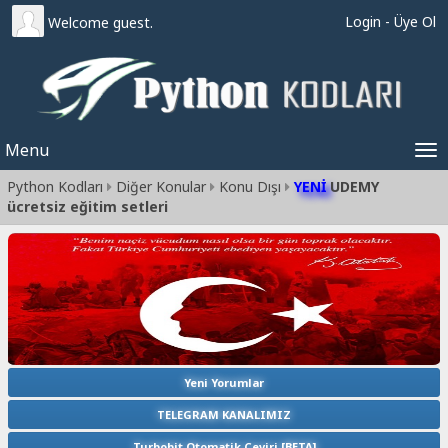
Login
-
Üye Ol
Welcome guest.
Menu
Tog
Python Kodları
Diğer Konular
Konu Dışı
YENİ
UDEMY
nav
ücretsiz eğitim setleri
Yeni Yorumlar
TELEGRAM KANALIMIZ
Turbobit Otomatik Çeviri [BETA]