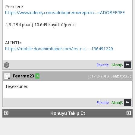
Premiere
https://www.udemy.com/adobepremiereprocc...=ADOBEFREE
4,3 (194 puan) 10.649 kayıtlı öğrenci
ALINTI=
https://mobile.donanimhaber.com/ios-c-c-...-136491229
Etiketle
AlıntıJS
Fearme23
(31-12-2018, Saat: 03:32 )
4
Teşekkürler.
Etiketle
AlıntıJS
Konuyu Takip Et