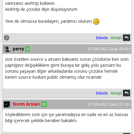
varırsanız aiohttp kullanın.
Aiohttp ile çözülür diye düşünüyorum.
Yine de olmazsa buradayım, yardımcı olurum
Etiketle
AlıntıJS
perry
(17-09-2022, Saat: 00:30 )
1
size özelden source u atsam baksanız sorun çözülürse ben sizin
yaptığınız değişikliklere göre buraya bir gidiş yolu yazsam bu
sorunu yaşayan diğer arkadaşlarda sorunu çözülse hemde
benim source kodum public olmamış olur ricamdır
Etiketle
AlıntıJS
Norm Arslan
(17-09-2022, Saat: 21:29 )
11
Söylediklerim sizin için işe yaramadıysa en sade ve en az hassas
bilgi içerecek şekilde beraber bakalım.