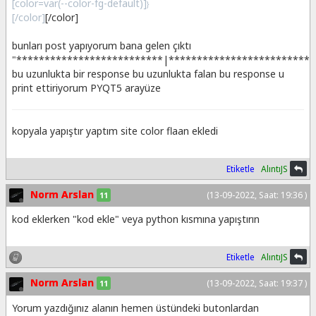
[color=var(--color-fg-default)]
}
[/color]
[/color]
bunları post yapıyorum bana gelen çıktı
"**************************|**************************
bu uzunlukta bir response bu uzunlukta falan bu response u
print ettiriyorum PYQT5 arayüze
kopyala yapıştır yaptım site color flaan ekledi
Etiketle
AlıntıJS
Norm Arslan
(13-09-2022, Saat: 19:36 )
11
kod eklerken "kod ekle" veya python kısmına yapıştırın
Etiketle
AlıntıJS
Norm Arslan
(13-09-2022, Saat: 19:37 )
11
Yorum yazdığınız alanın hemen üstündeki butonlardan