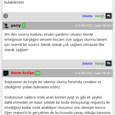
bulabilirsiniz
Etiketle
AlıntıJS
perry
(14-09-2022, Saat: 00:26 )
1
dm den source kodunu atsam yardımcı olsanız bende
emeğinizin karşılığını versem hocam size uygun olurmu benim
için önemli bir source teknik olarak çok sağlam olmasad fikir
olarak sağlam
Etiketle
AlıntıJS
Norm Arslan
(14-09-2022, Saat: 09:43 )
11
Başkasının da böyle bir sıkıntısı olursa forumda cevabını ve
izlediğimiz yolları bulmasını isteriz.
Kodunuzun sadece istek atan kısmını pyqt vs gibi ek şeyleri
dahil etmeden en basit şekilde bir koda dönüştürüp requests ile
istediğiniz kadar istek atabiliyor musunuz onu deneyin bence.
Eğer requests'in gerçekten de bu konuda yavaş olduğu kanısına