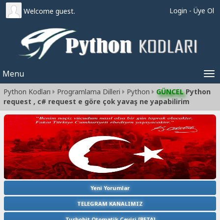
Login
-
Üye Ol
Welcome guest.
Menu
Tog
Python Kodları
Programlama Dilleri
Python
GÜNCEL
Python
nav
request , c# request e göre çok yavaş ne yapabilirim
Yeni Yorumlar
TELEGRAM KANALIMIZ
Turbobit Otomatik Çeviri [BETA]