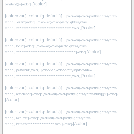
[/color]
constant)]=[/color] {
[color=var(--color-fg-default)]
[color=var(--color-prettylights-syntax-
string)]'Token'[/color]: [color=var(--color-prettylights-syntax-
[/color]
string)]'******************************'[/color],
[color=var(--color-fg-default)]
[color=var(--color-prettylights-syntax-
string)]'login'[/color]: [color=var(--color-prettylights-syntax-
[/color]
string)]'*********************************'[/color],
[color=var(--color-fg-default)]
[color=var(--color-prettylights-syntax-
string)]'password'[/color]: [color=var(--color-prettylights-syntax-
[/color]
string)]'******************************'[/color],
[color=var(--color-fg-default)]
[color=var(--color-prettylights-syntax-
string)]'remember'[/color]: [color=var(--color-prettylights-syntax-string)]'1'[/color],
[/color]
[color=var(--color-fg-default)]
[color=var(--color-prettylights-syntax-
string)]'Redirect'[/color]: [color=var(--color-prettylights-syntax-
[/color]
string)]'https://***************.com/'[/color],