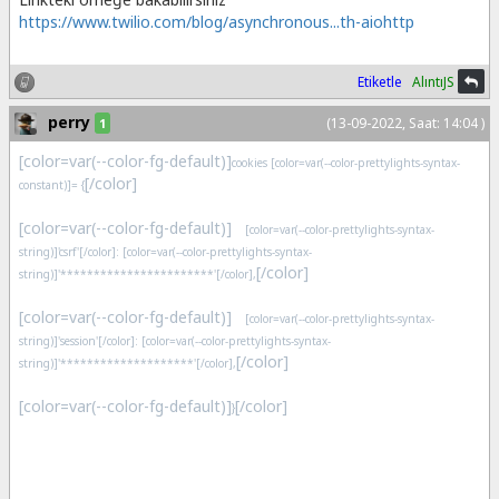
https://www.twilio.com/blog/asynchronous...th-aiohttp
Etiketle
AlıntıJS
perry
(13-09-2022, Saat: 14:04 )
1
[color=var(--color-fg-default)]
cookies [color=var(--color-prettylights-syntax-
[/color]
constant)]=
{
[color=var(--color-fg-default)]
[color=var(--color-prettylights-syntax-
string)]'csrf'[/color]: [color=var(--color-prettylights-syntax-
[/color]
string)]'***********************'[/color],
[color=var(--color-fg-default)]
[color=var(--color-prettylights-syntax-
string)]'session'[/color]: [color=var(--color-prettylights-syntax-
[/color]
string)]'********************'[/color],
[color=var(--color-fg-default)]
[/color]
}