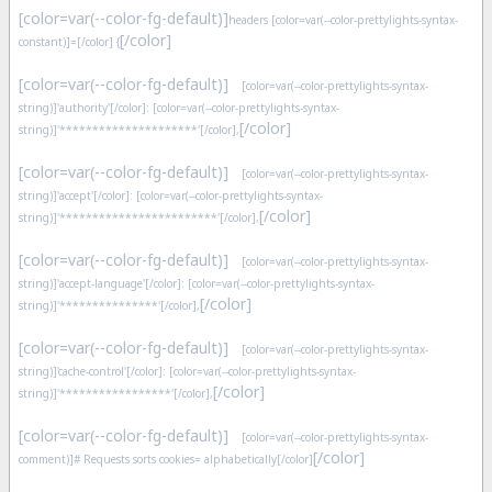
[color=var(--color-fg-default)]
headers [color=var(--color-prettylights-syntax-
[/color]
constant)]=[/color] {
[color=var(--color-fg-default)]
[color=var(--color-prettylights-syntax-
string)]'authority'[/color]: [color=var(--color-prettylights-syntax-
[/color]
string)]'*********************'[/color],
[color=var(--color-fg-default)]
[color=var(--color-prettylights-syntax-
string)]'accept'[/color]: [color=var(--color-prettylights-syntax-
[/color]
string)]'************************'[/color],
[color=var(--color-fg-default)]
[color=var(--color-prettylights-syntax-
string)]'accept-language'[/color]: [color=var(--color-prettylights-syntax-
[/color]
string)]'***************'[/color],
[color=var(--color-fg-default)]
[color=var(--color-prettylights-syntax-
string)]'cache-control'[/color]: [color=var(--color-prettylights-syntax-
[/color]
string)]'*****************'[/color],
[color=var(--color-fg-default)]
[color=var(--color-prettylights-syntax-
[/color]
comment)]# Requests sorts cookies= alphabetically[/color]