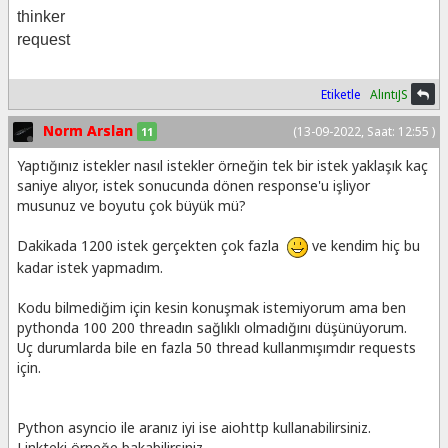
thinker
request
Etiketle
AlıntıJS
Norm Arslan
(13-09-2022, Saat: 12:55 )
11
Yaptığınız istekler nasıl istekler örneğin tek bir istek yaklaşık kaç
saniye alıyor, istek sonucunda dönen response'u işliyor
musunuz ve boyutu çok büyük mü?
Dakikada 1200 istek gerçekten çok fazla
ve kendim hiç bu
kadar istek yapmadım.
Kodu bilmediğim için kesin konuşmak istemiyorum ama ben
pythonda 100 200 threadın sağlıklı olmadığını düşünüyorum.
Uç durumlarda bile en fazla 50 thread kullanmışımdır requests
için.
Python asyncio ile aranız iyi ise aiohttp kullanabilirsiniz.
Linkteki örneğe bakabilirsiniz