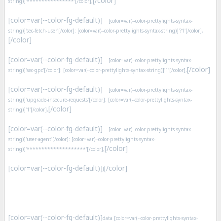
[/color]
string)]'****************'[/color],
[color=var(--color-fg-default)]
[color=var(--color-prettylights-syntax-
string)]'sec-fetch-user'[/color]: [color=var(--color-prettylights-syntax-string)]'?1'[/color],
[/color]
[color=var(--color-fg-default)]
[color=var(--color-prettylights-syntax-
[/color]
string)]'sec-gpc'[/color]: [color=var(--color-prettylights-syntax-string)]'1'[/color],
[color=var(--color-fg-default)]
[color=var(--color-prettylights-syntax-
string)]'upgrade-insecure-requests'[/color]: [color=var(--color-prettylights-syntax-
[/color]
string)]'1'[/color],
[color=var(--color-fg-default)]
[color=var(--color-prettylights-syntax-
string)]'user-agent'[/color]: [color=var(--color-prettylights-syntax-
[/color]
string)]'********************'[/color],
[color=var(--color-fg-default)]
[/color]
}
[color=var(--color-fg-default)]
data [color=var(--color-prettylights-syntax-