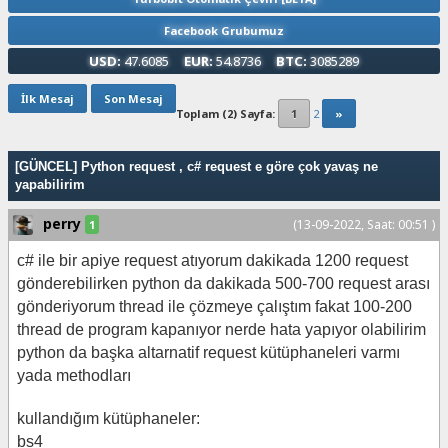
Facebook Grubumuz
USD:
47.6085
EUR:
54.8736
BTC:
3085289
İlk Mesaj
Son Mesaj
Toplam (2) Sayfa:
1
2
»
[GÜNCEL] Python request , c# request e göre çok yavaş ne
yapabilirim
perry
(13-09-2022, Saat: 00:51 )
1
c# ile bir apiye request atıyorum dakikada 1200 request
gönderebilirken python da dakikada 500-700 request arası
gönderiyorum thread ile çözmeye çalıştım fakat 100-200
thread de program kapanıyor nerde hata yapıyor olabilirim
python da başka altarnatif request kütüphaneleri varmı
yada methodları
kullandığım kütüphaneler:
bs4