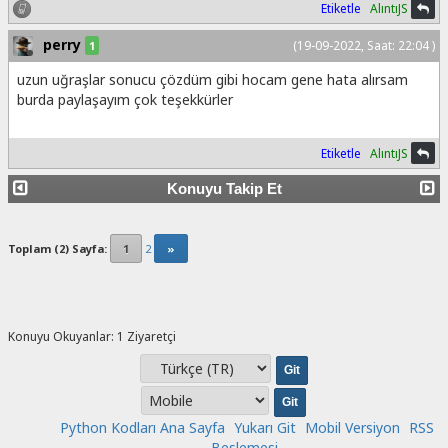
Etiketle
AlıntıJS
perry
(19-09-2022, Saat: 22:04 )
1
uzun uğraşlar sonucu çözdüm gibi hocam gene hata alırsam
burda paylaşayım çok teşekkürler
Etiketle
AlıntıJS
Konuyu Takip Et
Toplam (2) Sayfa:
1
2
»
Konuyu Okuyanlar: 1 Ziyaretçi
Python Kodları Ana Sayfa
Yukarı Git
Mobil Versiyon
RSS
Beslemesi