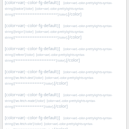
[color=var(--color-fg-default)]
[color=var(--color-prettylights-syntax-
string)]'cookie'[/color]: [color=var(--color-prettylights-syntax-
[/color]
string)]'************************'[/color],
[color=var(--color-fg-default)]
[color=var(--color-prettylights-syntax-
string)]'origin'[/color]: [color=var(--color-prettylights-syntax-
[/color]
string)]'************************'[/color],
[color=var(--color-fg-default)]
[color=var(--color-prettylights-syntax-
string)]'referer'[/color]: [color=var(--color-prettylights-syntax-
[/color]
string)]'***********************'[/color],
[color=var(--color-fg-default)]
[color=var(--color-prettylights-syntax-
string)]'sec-fetch-dest'[/color]: [color=var(--color-prettylights-syntax-
[/color]
string)]'****************'[/color],
[color=var(--color-fg-default)]
[color=var(--color-prettylights-syntax-
string)]'sec-fetch-mode'[/color]: [color=var(--color-prettylights-syntax-
[/color]
string)]'****************'[/color],
[color=var(--color-fg-default)]
[color=var(--color-prettylights-syntax-
string)]'sec-fetch-site'[/color]: [color=var(--color-prettylights-syntax-