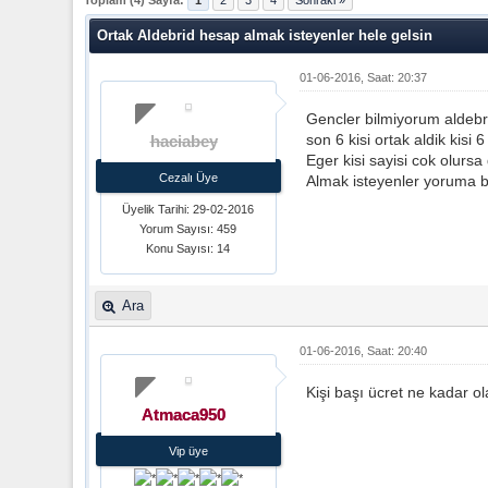
Toplam (4) Sayfa:
1
2
3
4
Sonraki »
Ortak Aldebrid hesap almak isteyenler hele gelsin
01-06-2016, Saat: 20:37
Gencler bilmiyorum aldebrid
son 6 kisi ortak aldik kisi 6 
haciabey
Eger kisi sayisi cok olursa
Cezalı Üye
Almak isteyenler yoruma ben
Üyelik Tarihi: 29-02-2016
Yorum Sayısı: 459
Konu Sayısı: 14
Ara
01-06-2016, Saat: 20:40
Kişi başı ücret ne kadar o
Atmaca950
Vip üye