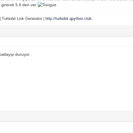
girerek 5 tl den ver
| Turbobit Link Generator |
http://turbobit.qpython.club
 patlayıp duruyor .