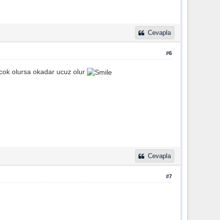
Cevapla
#6
ar cok olursa okadar ucuz olur
Cevapla
#7