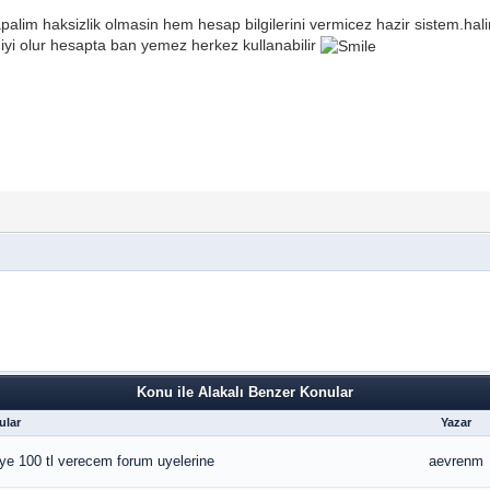
palim haksizlik olmasin hem hesap bilgilerini vermicez hazir sistem.hal
 iyi olur hesapta ban yemez herkez kullanabilir
Konu ile Alakalı Benzer Konular
ular
Yazar
iye 100 tl verecem forum uyelerine
aevrenm