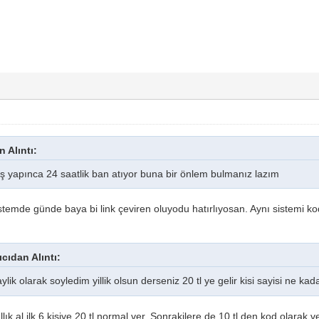
n Alıntı:
giriş yapınca 24 saatlik ban atıyor buna bir önlem bulmanız lazım
istemde günde baya bi link çeviren oluyodu hatırlıyosan. Aynı sistemi ko
ıcıdan Alıntı:
lik olarak soyledim yillik olsun derseniz 20 tl ye gelir kisi sayisi ne k
lık al ilk 6 kişiye 20 tl normal ver. Sonrakilere de 10 tl den kod olarak 