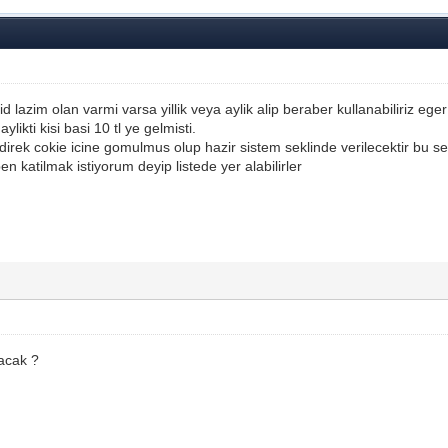
 lazim olan varmi varsa yillik veya aylik alip beraber kullanabiliriz eger 
aylikti kisi basi 10 tl ye gelmisti.
 direk cokie icine gomulmus olup hazir sistem seklinde verilecektir bu s
 katilmak istiyorum deyip listede yer alabilirler
lacak ?