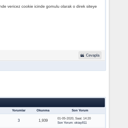
inde vericez cookie icinde gomulu olarak o direk siteye
Cevapla
Yorumlar
Okunma
Son Yorum
01-05-2020, Saat: 14:20
3
1,939
Son Yorum
:
oktay811