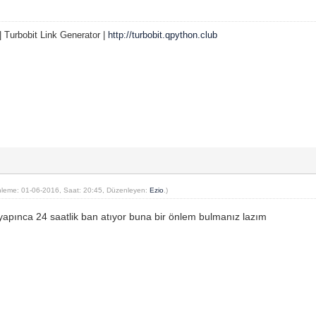
| Turbobit Link Generator |
http://turbobit.qpython.club
leme: 01-06-2016, Saat: 20:45, Düzenleyen:
Ezio
.)
iş yapınca 24 saatlik ban atıyor buna bir önlem bulmanız lazım