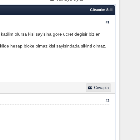
Gösterim Stili
#1
katilim olursa kisi sayisina gore ucret degisir biz en
ekilde hesap bloke olmaz kisi sayisindada sikinti olmaz.
Cevapla
#2