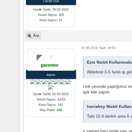
Cezalı Üye
Üyelik Tarihi: 29-02-2016
Yorum Sayısı: 459
Konu Sayısı: 14
Ara
01-06-2016, Saat: 20:53
Ezio Nickli Kullanıcıda
gecemor
Alldebrid 3-5 farklı ip 
Admin
Link çeviride yaptığımız s
apk bile yapılır.
Üyelik Tarihi: 02-02-2016
Yorum Sayısı: 6,625
Konu Sayısı: 141
haciabey Nickli Kullan
Rep Puanı:
145
Tabi 10 tl dedim ama 6 ay
o zaman haci söyle yap, yıl