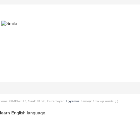
t
leme: 08-03-2017, Saat: 01:28, Düzenleyen:
Eyyamus
.
Sebep: I mix up words :)
)
 learn English language.