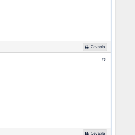
Cevapla
#3
Cevapla