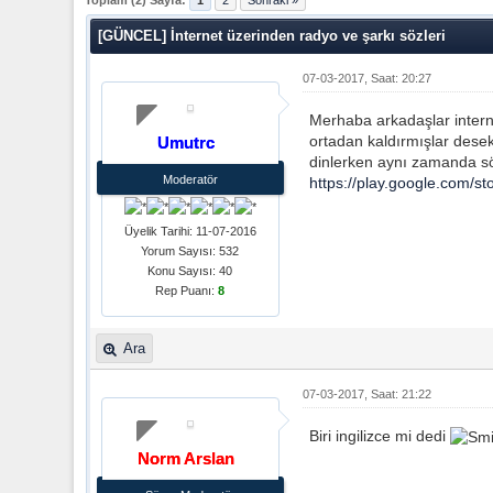
Toplam (2) Sayfa:
1
2
Sonraki »
[GÜNCEL] İnternet üzerinden radyo ve şarkı sözleri
07-03-2017, Saat: 20:27
Merhaba arkadaşlar intern
ortadan kaldırmışlar desek 
Umutrc
dinlerken aynı zamanda sö
Moderatör
https://play.google.com/st
Üyelik Tarihi: 11-07-2016
Yorum Sayısı: 532
Konu Sayısı: 40
Rep Puanı:
8
Ara
07-03-2017, Saat: 21:22
Biri ingilizce mi dedi
Norm Arslan