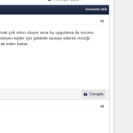
Gösterim Stili
#1
mak çok sıkıcı oluyor ama bu uygulama ile sorunu
steyen kişiler için şiddetle tavsiye ederim müziği
rak eden bakar...
Cevapla
#2