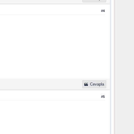
#4
Cevapla
#5