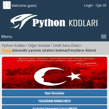
Login
-
Üye Ol
Welcome guest.
Menu
Tog
Python Kodları
Diğer Konular
İstek-Soru-Öneri
nav
Öneri
Güvenilir yatırım siteleri bulma(Ponzilere ölüm!)
Yeni Yorumlar
TELEGRAM KANALIMIZ
Turbobit Otomatik Çeviri [BETA]