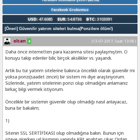
Facebook Grubumuz
USD:
47.6085
EUR:
54.8736
BTC:
3103091
[Öneri] Güvenilir yatırım siteleri bulma(Ponzilere ölüm!)
olcan
(13-07-2017, Saat: 13:06 )
4
Daha önce internetten para kazanma sitesi paylaşmıştım. O
konuyu takip edenler bilir, birçok aksilikler vs. yaşandı.
Artık bu tür yatırım sitelerine bakınca öncelikli olarak güvenilir mi
yoksa ponzi(saadet zinciri) bir sistem mi diye araştırıyorum.
Sizlerinde, yatırım sitelerinin ponzi olup olmadığını anlamanız
birkaç bilgi vermek istiyorum.
Öncelikle bir sistemin güvenilir olup olmadığı nasıl anlayacaz,
buna bir bakalım;
1)
Sitenin SSL SERTİFİKASI olup olmadığına bakın. Bunun için
siteye girerken url kısmının yanında Kilit anahtarı çıkar. Ordan