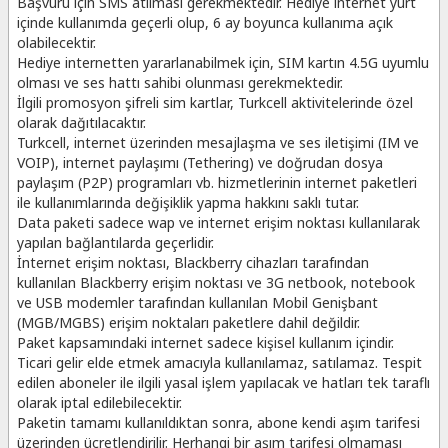
Başvuru için SMS atılması gerekmektedir. Hediye internet yurt
içinde kullanımda geçerli olup, 6 ay boyunca kullanıma açık
olabilecektir.
Hediye internetten yararlanabilmek için, SIM kartın 4.5G uyumlu
olması ve ses hattı sahibi olunması gerekmektedir.
İlgili promosyon şifreli sim kartlar, Turkcell aktivitelerinde özel
olarak dağıtılacaktır.
Turkcell, internet üzerinden mesajlaşma ve ses iletişimi (IM ve
VOIP), internet paylaşımı (Tethering) ve doğrudan dosya
paylaşım (P2P) programları vb. hizmetlerinin internet paketleri
ile kullanımlarında değişiklik yapma hakkını saklı tutar.
Data paketi sadece wap ve internet erişim noktası kullanılarak
yapılan bağlantılarda geçerlidir.
İnternet erişim noktası, Blackberry cihazları tarafından
kullanılan Blackberry erişim noktası ve 3G netbook, notebook
ve USB modemler tarafından kullanılan Mobil Genişbant
(MGB/MGBS) erişim noktaları paketlere dahil değildir.
Paket kapsamındaki internet sadece kişisel kullanım içindir.
Ticari gelir elde etmek amacıyla kullanılamaz, satılamaz. Tespit
edilen aboneler ile ilgili yasal işlem yapılacak ve hatları tek taraflı
olarak iptal edilebilecektir.
Paketin tamamı kullanıldıktan sonra, abone kendi aşım tarifesi
üzerinden ücretlendirilir. Herhangi bir aşım tarifesi olmaması