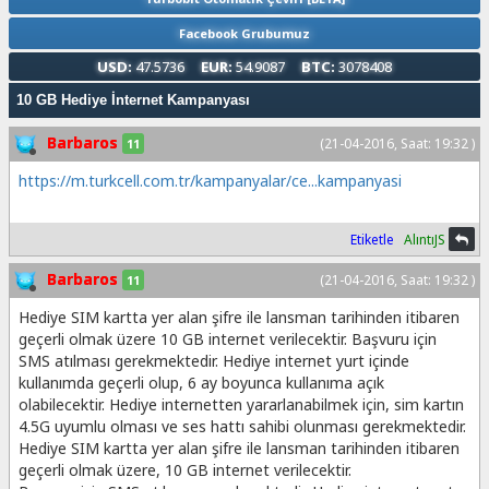
Facebook Grubumuz
USD:
47.5736
EUR:
54.9087
BTC:
3078408
10 GB Hediye İnternet Kampanyası
Barbaros
(21-04-2016, Saat: 19:32 )
11
https://m.turkcell.com.tr/kampanyalar/ce...kampanyasi
Etiketle
AlıntıJS
Barbaros
(21-04-2016, Saat: 19:32 )
11
Hediye SIM kartta yer alan şifre ile lansman tarihinden itibaren
geçerli olmak üzere 10 GB internet verilecektir. Başvuru için
SMS atılması gerekmektedir. Hediye internet yurt içinde
kullanımda geçerli olup, 6 ay boyunca kullanıma açık
olabilecektir. Hediye internetten yararlanabilmek için, sim kartın
4.5G uyumlu olması ve ses hattı sahibi olunması gerekmektedir.
Hediye SIM kartta yer alan şifre ile lansman tarihinden itibaren
geçerli olmak üzere, 10 GB internet verilecektir.