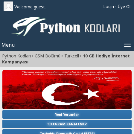
Login
-
Üye Ol
Welcome guest.
Menu
Tog
Python Kodları
GSM Bölümü
Turkcell
10 GB Hediye İnternet
nav
Kampanyası
Yeni Yorumlar
TELEGRAM KANALIMIZ
Turbobit Otomatik Çeviri [BETA]