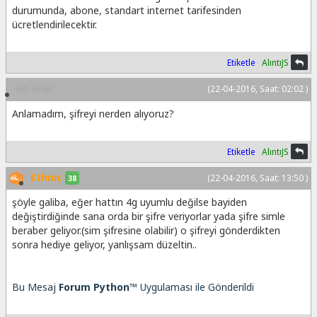
durumunda, abone, standart internet tarifesinden
ücretlendirilecektir.
Etiketle
AlıntıJS
Dr. War
(22-04-2016, Saat: 02:02 )
Anlamadım, şifreyi nerden alıyoruz?
Etiketle
AlıntıJS
Ethnic
(22-04-2016, Saat: 13:50 )
38
şöyle galiba, eğer hattın 4g uyumlu değilse bayiden
değiştirdiğinde sana orda bir şifre veriyorlar yada şifre simle
beraber geliyor.(sim şifresine olabilir) o şifreyi gönderdikten
sonra hediye geliyor, yanlışsam düzeltin..
Bu Mesaj
Forum Python™
Uygulaması ile Gönderildi