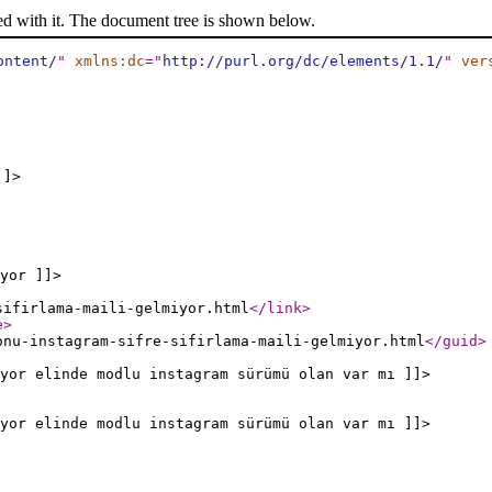
ed with it. The document tree is shown below.
ontent/
"
xmlns:dc
="
http://purl.org/dc/elements/1.1/
"
ver
]]>
yor ]]>
sifirlama-maili-gelmiyor.html
</link
>
e
>
onu-instagram-sifre-sifirlama-maili-gelmiyor.html
</guid
>
yor elinde modlu instagram sürümü olan var mı ]]>
yor elinde modlu instagram sürümü olan var mı ]]>