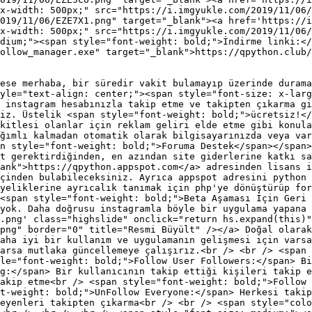
x-width: 500px;" src="https://i.imgyukle.com/2019/11/06/
019/11/06/EZE7X1.png" target="_blank"><a href='https://i
x-width: 500px;" src="https://i.imgyukle.com/2019/11/06/
dium;"><span style="font-weight: bold;">İndirme linki:</
ollow_manager.exe" target="_blank">https://qpython.club/
ese merhaba, bir süredir vakit bulamayıp üzerinde durama
yle="text-align: center;"><span style="font-size: x-larg
 instagram hesabınızla takip etme ve takipten çıkarma gi
iz. Üstelik <span style="font-weight: bold;">ücretsiz!</
kitlesi olanlar için reklam geliri elde etme gibi konula
ğımlı kalmadan otomatik olarak bilgisayarınızda veya var
n style="font-weight: bold;">Foruma Destek</span></span>
t gerektirdiğinden, en azından site giderlerine katkı sa
ank">https://qpython.appspot.com</a> adresinden lisans i
çinden bulabileceksiniz. Ayrıca appspot adresini python 
üyeliklerine ayrıcalık tanımak için php'ye dönüştürüp for
<span style="font-weight: bold;">Beta Aşaması İçin Geri 
yok. Daha doğrusu instagramla böyle bir uygulama yapana 
.png' class="highslide" onclick="return hs.expand(this)"
png" border="0" title="Resmi Büyült" /></a> Doğal olarak
Daha iyi bir kullanım ve uygulamanın gelişmesi için varsa
arsa mutlaka güncellemeye çalışırız.<br /> <br /> <span 
le="font-weight: bold;">Follow User Followers:</span> B
g:</span> Bir kullanıcının takip ettiği kişileri takip e
akip etme<br /> <span style="font-weight: bold;">Follow 
t-weight: bold;">UnFollow Everyone:</span> Herkesi takip
eyenleri takipten çıkarma<br /> <br /> <span style="colo