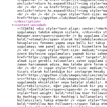
onclick="return hs.expand(this)"><img style="ma
<br /> <br /> <a href="https://i.imgyukle.com/2
onclick="return hs.expand(this)"><img style="ma
<br /> <br /> <br /> <span style="font-size: me
href="https://qpython.club/downloader.php?app=f
</description
>
<content:encoded
>
<![CDATA[ <div style="text-align: center;">Herk
uygulamayı takdim edeyim sizlere, </div><div st
Manager.exe</span></span><br /> Bu uygulama ile
bold;">otomatik</span> olarak halledebileceksin
hesaplarını fenomen yapma veya belli bir takip 
uygulamayı smm panel gibi ücretli hizmetlere ba
/> <br /> <span style="font-size: medium;"><spa
üzere böylesine uygulamaları yapmak biraz zahme
href="https://qpython.appspot.com/" target="_bl
almak için gerekli talimatları zaten uygulama i
zaman harcamamak adına. Ama talebe göre forum 
<br /> <br /> <span style="font-size: medium;">
ticari olarak kullandığım bir instagram hesabı 
href='https://qpython.club/images/smilies/smile
src="https://qpython.club/images/smilies/smile.
uygulamada eksiklikler veya hatalar olabilir. 
belirtebilirsiniz, eğer yapılabilecek bir şey v
bold;">Özellikler</span></span><br /> <span sty
style="font-weight: bold;">Follow User Followin
By Hashtag:</span> Bir Hashtag'i kullananları t
kullanıcıları takip etme<br /> <span style="fon
bold;">UnFollow Non Followers:</span> Takip etm