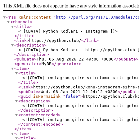
This XML file does not appear to have any style information associat
<rss
xmlns:content
="
http://purl.org/rss/1.0/modules/c
<channel
>
<title
>
<![CDATA[ Python Kodları - Instagram ]]>
</title
>
<link
>
https://qpython.club/
</link
>
<description
>
<![CDATA[ Python Kodları - https://qpython.club 
</description
>
<pubDate
>
Thu, 06 Aug 2026 22:49:06 +0000
</pubDate
>
<generator
>
MyBB
</generator
>
<item
>
<title
>
<![CDATA[ instagram şifre sıfırlama maili gelmi
</title
>
<link
>
https://qpython.club/konu-instagram-sifre-
<pubDate
>
Wed, 06 Jan 2021 12:24:12 +0300
</pubDat
<guid
isPermaLink
="
false
"
>
https://qpython.club/k
<description
>
<![CDATA[ instagram şifre sıfırlama maili gelmi
</description
>
<content:encoded
>
<![CDATA[ instagram şifre sıfırlama maili gelmi
</content:encoded
>
</item
>
<item
>
<title
>