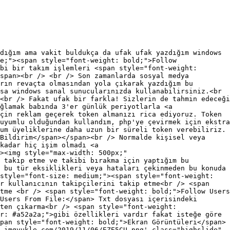
dığım ama vakit buldukça da ufak ufak yazdığım windows
e;"><span style="font-weight: bold;">Follow
bi bir takım işlemleri <span style="font-weight:
span><br /> <br /> Son zamanlarda sosyal medya
rın revaçta olmasından yola çıkarak yazdığım bu
sa windows sanal sunucularınızda kullanabilirsiniz.<br
<br /> Fakat ufak bir farkla! Sizlerin de tahmin edeceği
ğlamak babında 3'er günlük periyotlarla <a
çin reklam geçerek token almanızı rica ediyoruz. Token
uyumlu olduğundan kullandım, php'ye çevirmek için ekstra
um üyeliklerine daha uzun bir süreli token verebiliriz.
Bildirim</span></span><br /> Normalde kişisel veya
kadar hiç işim olmadı <a
><img style="max-width: 500px;"
 takip etme ve takibi bırakma için yaptığım bu
 bu tür eksiklikleri veya hataları çekinmeden bu konuda
style="font-size: medium;"><span style="font-weight:
ir kullanıcının takipçilerini takip etme<br /> <span
tme <br /> <span style="font-weight: bold;">Follow Users
Users From File:</span> Txt dosyası içerisindeki
ten çıkarma<br /> <span style="font-weight:
r: #a52a2a;">gibi özellikleri vardır fakat isteğe göre
pan style="font-weight: bold;">Ekran Görüntüleri</span>
.imgyukle.com/2019/11/06/EZE5CU.png' class="highslide"