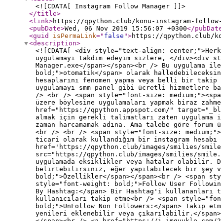
<![CDATA[ Instagram Follow Manager ]]>
</title
>
<link
>
https://qpython.club/konu-instagram-follow
<pubDate
>
Wed, 06 Nov 2019 15:56:07 +0300
</pubDat
<guid
isPermaLink
="
false
"
>
https://qpython.club/k
<description
>
<![CDATA[ <div style="text-align: center;">Herk
uygulamayı takdim edeyim sizlere, </div><div st
Manager.exe</span></span><br /> Bu uygulama ile
bold;">otomatik</span> olarak halledebileceksin
hesaplarını fenomen yapma veya belli bir takip 
uygulamayı smm panel gibi ücretli hizmetlere ba
/> <br /> <span style="font-size: medium;"><spa
üzere böylesine uygulamaları yapmak biraz zahme
href="https://qpython.appspot.com/" target="_bl
almak için gerekli talimatları zaten uygulama i
zaman harcamamak adına. Ama talebe göre forum 
<br /> <br /> <span style="font-size: medium;">
ticari olarak kullandığım bir instagram hesabı 
href='https://qpython.club/images/smilies/smile
src="https://qpython.club/images/smilies/smile.
uygulamada eksiklikler veya hatalar olabilir. 
belirtebilirsiniz, eğer yapılabilecek bir şey v
bold;">Özellikler</span></span><br /> <span sty
style="font-weight: bold;">Follow User Followin
By Hashtag:</span> Bir Hashtag'i kullananları t
kullanıcıları takip etme<br /> <span style="fon
bold;">UnFollow Non Followers:</span> Takip etm
yenileri eklenebilir veya çıkarılabilir.</span
</span><br /> <a href="https://i.imgyukle.com/2