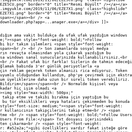
EZE5CU.png" border="0" title="Resmi Büyült" /></a></a>
.imgyukle.com/2019/11/06/EZE7X1.png' class="highslide"
EZE7X1.png" border="0" title="Resmi Büyült" /></a></a>
span></span><br /> <a
downloader.php?app=...anager.exe</a></div> ]]>
dığım ama vakit buldukça da ufak ufak yazdığım windows
e;"><span style="font-weight: bold;">Follow
bi bir takım işlemleri <span style="font-weight:
span><br /> <br /> Son zamanlarda sosyal medya
rın revaçta olmasından yola çıkarak yazdığım bu
sa windows sanal sunucularınızda kullanabilirsiniz.<br
<br /> Fakat ufak bir farkla! Sizlerin de tahmin edeceği
ğlamak babında 3'er günlük periyotlarla <a
çin reklam geçerek token almanızı rica ediyoruz. Token
uyumlu olduğundan kullandım, php'ye çevirmek için ekstra
um üyeliklerine daha uzun bir süreli token verebiliriz.
Bildirim</span></span><br /> Normalde kişisel veya
kadar hiç işim olmadı <a
><img style="max-width: 500px;"
 takip etme ve takibi bırakma için yaptığım bu
 bu tür eksiklikleri veya hataları çekinmeden bu konuda
style="font-size: medium;"><span style="font-weight:
ir kullanıcının takipçilerini takip etme<br /> <span
tme <br /> <span style="font-weight: bold;">Follow Users
Users From File:</span> Txt dosyası içerisindeki
ten çıkarma<br /> <span style="font-weight:
r: #a52a2a;">gibi özellikleri vardır fakat isteğe göre