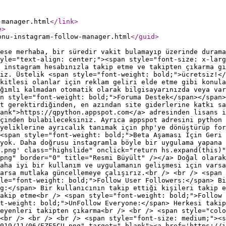
-manager.html
</link
>
e
>
onu-instagram-follow-manager.html
</guid
>
ese merhaba, bir süredir vakit bulamayıp üzerinde durama
yle="text-align: center;"><span style="font-size: x-larg
 instagram hesabınızla takip etme ve takipten çıkarma gi
iz. Üstelik <span style="font-weight: bold;">ücretsiz!</
kitlesi olanlar için reklam geliri elde etme gibi konula
ğımlı kalmadan otomatik olarak bilgisayarınızda veya var
n style="font-weight: bold;">Foruma Destek</span></span>
t gerektirdiğinden, en azından site giderlerine katkı sa
ank">https://qpython.appspot.com</a> adresinden lisans i
çinden bulabileceksiniz. Ayrıca appspot adresini python 
üyeliklerine ayrıcalık tanımak için php'ye dönüştürüp for
<span style="font-weight: bold;">Beta Aşaması İçin Geri 
yok. Daha doğrusu instagramla böyle bir uygulama yapana 
.png' class="highslide" onclick="return hs.expand(this)"
png" border="0" title="Resmi Büyült" /></a> Doğal olarak
Daha iyi bir kullanım ve uygulamanın gelişmesi için varsa
arsa mutlaka güncellemeye çalışırız.<br /> <br /> <span 
le="font-weight: bold;">Follow User Followers:</span> B
g:</span> Bir kullanıcının takip ettiği kişileri takip e
akip etme<br /> <span style="font-weight: bold;">Follow 
t-weight: bold;">UnFollow Everyone:</span> Herkesi takip
eyenleri takipten çıkarma<br /> <br /> <span style="colo
><br /> <br /> <br /> <span style="font-size: medium;"><s
019/11/06/EZE5CU.png" target="_blank"><a href='https://i