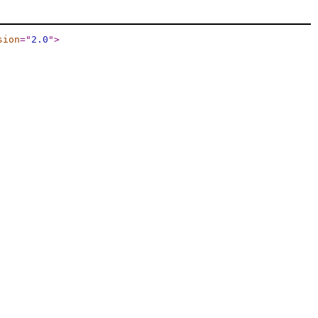
sion
="
2.0
"
>