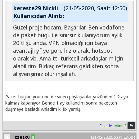
kereste29 Nickli
(21-05-2020, Saat: 12:50)
Kullanıcıdan Alıntı:
Güzel proje hocam. Başarılar. Ben vodafone
de paket bugu ile sınırsız kullanıyorum aylık
20 tl şu anda. VPN olmadığı için baya
avantajlı yf ye göre hız olarak, hotspot
olarak vb. Ama tt, turkcell arkadaşlarım için
alabilirim. Birkaç referans geldikten sonra
alışverişimiz olur inşallah.
Paket bugları youtube de video paylaşanlar yüzünden 1 2 aya
kalmaz kapanıyor. Bende 1 ay kullandım sonra paketten
düşmeye basladı. Anladim ki fix yemiş.
Etiketle
AlıntıJS
izzetx0
(21-05-2020, Saat: 23:59 )
0