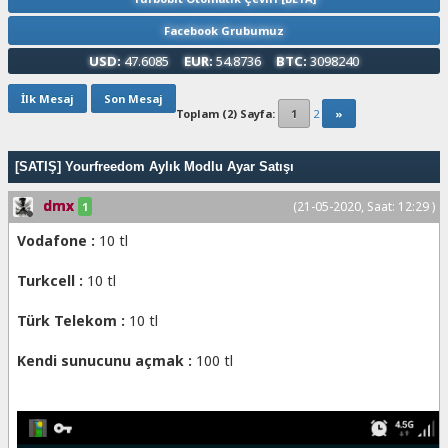
Facebook Grubumuz
USD:
47.6085
EUR:
54.8736
BTC:
3098240
İlk Mesaj
Son Mesaj
Toplam (2) Sayfa:
1
2
»
[SATIŞ] Yourfreedom Aylık Modlu Ayar Satışı
dmx
(21-05-2020, Saat: 12:29 )
1
Vodafone :
10 tl
Turkcell :
10 tl
Türk Telekom :
10 tl
Kendi sunucunu açmak :
100 tl