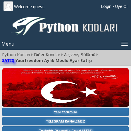
Login
-
Üye Ol
Welcome guest.
Menu
Tog
Python Kodları
Diğer Konular
Alışveriş Bölümü
nav
SATIŞ
Yourfreedom Aylık Modlu Ayar Satışı
Yeni Yorumlar
TELEGRAM KANALIMIZ
Turbobit Otomatik Çeviri [BETA]