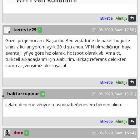
Etiketle
AlıntıJS
kereste29
(21-05-2020, Saat: 12:50 )
1
Güzel proje hocam. Başarılar. Ben vodafone de paket bugu ile
sınırsız kullanıyorum aylık 20 tl şu anda. VPN olmadığı için baya
avantajlı yf ye göre hız olarak, hotspot olarak vb. Ama tt,
turkcell arkadaşlarım için alabilirim. Birkaç referans geldikten
sonra alışverişimiz olur inşallah.
Etiketle
AlıntıJS
halitarzupinar
(21-05-2020, Saat: 13:01 )
0
selam deneme veriyor musunuz.beğenirsem hemen alırım
Etiketle
AlıntıJS
dmx
(21-05-2020, Saat: 16:54 )
1