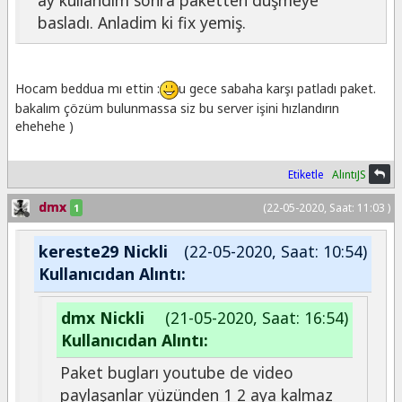
basladı. Anladim ki fix yemiş.
Hocam beddua mı ettin :
u gece sabaha karşı patladı paket.
bakalım çözüm bulunmassa siz bu server işini hızlandırın
ehehehe )
Etiketle
AlıntıJS
dmx
(22-05-2020, Saat: 11:03 )
1
kereste29 Nickli
(22-05-2020, Saat: 10:54)
Kullanıcıdan Alıntı:
dmx Nickli
(21-05-2020, Saat: 16:54)
Kullanıcıdan Alıntı:
Paket bugları youtube de video
paylaşanlar yüzünden 1 2 aya kalmaz