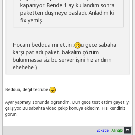
kapanıyor. Bende 1 ay kullandım sonra
paketten düşmeye basladı. Anladim ki
fix yemiş.
Hocam beddua mı ettin :
u gece sabaha
karşı patladı paket. bakalım çözüm
bulunmassa siz bu server işini hızlandırın
ehehehe )
Beddua, değil tecrübe
Ayar yapmayı sonunda öğrendim, Dün gece test ettim gayet iyi
çalışıyor. Bu sabahta video çekip konuya ekledim. Hızı kendiniz
görün.
Etiketle
AlıntıJS