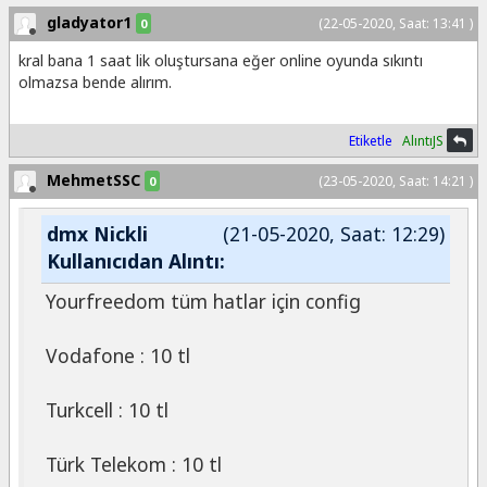
gladyator1
(22-05-2020, Saat: 13:41 )
0
kral bana 1 saat lik oluştursana eğer online oyunda sıkıntı
olmazsa bende alırım.
Etiketle
AlıntıJS
MehmetSSC
(23-05-2020, Saat: 14:21 )
0
dmx Nickli
(21-05-2020, Saat: 12:29)
Kullanıcıdan Alıntı:
Yourfreedom tüm hatlar için config
Vodafone : 10 tl
Turkcell : 10 tl
Türk Telekom : 10 tl