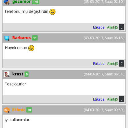
gecemor
(03-03-2017, Saat: 02:10 )
145
telefonu mu değiştirdin
Etiketle
AlıntıJS
Barbaros
(03-03-2017, Saat: 08:18 )
11
Hayırlı olsun
Etiketle
AlıntıJS
krast
(04-03-2017, Saat: 08:54 )
0
Tesekkurler
Etiketle
AlıntıJS
Ethnic
(04-03-2017, Saat: 09:59 )
38
iyi kullanımlar..