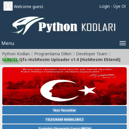
Login
-
Üye Ol
Welcome guest.
Menu
Tog
Python Kodları
Programlama Dilleri
Developer Team
nav
GÜNCEL
Qfs-HızlıResim Uploader v1.0 [HızlıResim Eklendi]
Yeni Yorumlar
TELEGRAM KANALIMIZ
Turbobit Otomatik Çeviri [BETA]