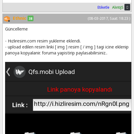
Etiketle
AlıntıJS
Ethnic
(08-03-2017, Saat: 18:23 )
38
Güncelleme
- Hızlıresim.com resim yukleme eklendi.
- upload edilen resim linki [ img ] resim [ / img ] tagi icine eklenip
panoya kopyalanir. foruma yapistirip paylasabilirsiniz..