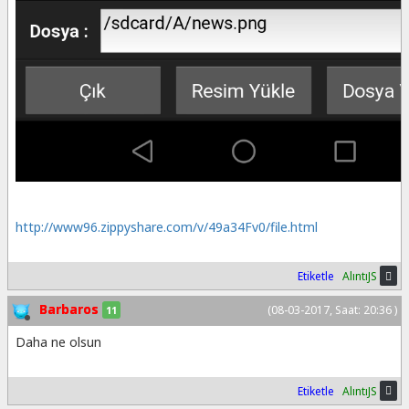
http://www96.zippyshare.com/v/49a34Fv0/file.html
Etiketle
AlıntıJS
Barbaros
(08-03-2017, Saat: 20:36 )
11
Daha ne olsun
Etiketle
AlıntıJS