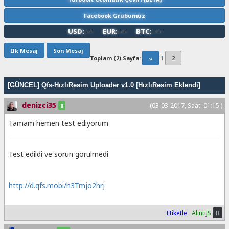
Facebook Grubumuz
USD:
---
EUR:
---
BTC:
---
İlk Mesaj
Son Mesaj
Toplam (2) Sayfa:
«
1
2
[GÜNCEL] Qfs-HızlıResim Uploader v1.0 [HızlıResim Eklendi]
denizci35
(03-03-2017, Saat: 01:15 )
8
Tamam hemen test ediyorum
Test edildi ve sorun görülmedi
http://d.qfs.mobi/h3Tmjo2hrj
Etiketle
AlıntıJS