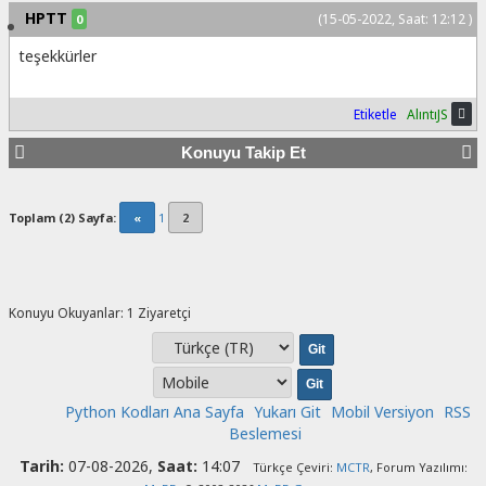
HPTT
(15-05-2022, Saat: 12:12 )
0
teşekkürler
Etiketle
AlıntıJS
Konuyu Takip Et
Toplam (2) Sayfa:
«
1
2
Konuyu Okuyanlar: 1 Ziyaretçi
Python Kodları Ana Sayfa
Yukarı Git
Mobil Versiyon
RSS
Beslemesi
Tarih:
07-08-2026,
Saat:
14:07
Türkçe Çeviri:
MCTR
, Forum Yazılımı: