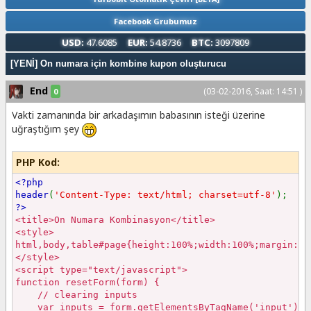
Facebook Grubumuz
USD:
47.6085
EUR:
54.8736
BTC:
3097809
[YENİ] On numara için kombine kupon oluşturucu
End
(03-02-2016, Saat: 14:51 )
0
Vakti zamanında bir arkadaşımın babasının isteği üzerine
uğraştığım şey
PHP Kod:
<?php
header
(
'Content-Type: text/html; charset=utf-8'
);
?>
<title>On Numara Kombinasyon</title>
<style>
html,body,table#page{height:100%;width:100%;margin:0;
</style>
<script type="text/javascript">
function resetForm(form) {
// clearing inputs
var inputs = form.getElementsByTagName('input');