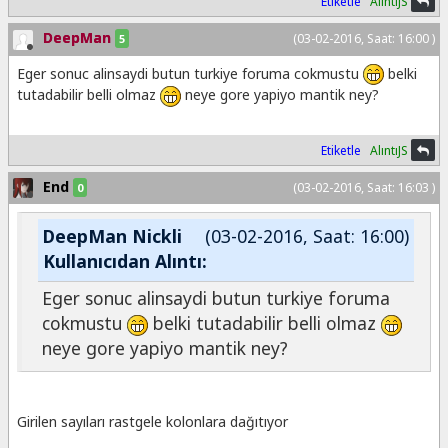
Etiketle
AlıntıJS
</script>
<div id="page" width="25%">
DeepMan
(03-02-2016, Saat: 16:00 )
5
<?php
if (isset(
$_POST
) && !empty(
$_POST
)) {
Eger sonuc alinsaydi butun turkiye foruma cokmustu
belki
echo
'<pre>'
;
tutadabilir belli olmaz
neye gore yapiyo mantik ney?
$kolon
=
$_POST
[
'kolon'
];
//print_r($_POST['sayi'])."<BR>";
for
(
$i
=
0
;
$i
<
$kolon
;
$i
++) {
Etiketle
AlıntıJS
echo
(
$i
+
1
).
" . Kolon <|"
;
$output
= Array();
End
(03-02-2016, Saat: 16:03 )
0
for
(
$j
=
0
;
$j
<
10
;
$j
++) {
$rnd
=
rand
(
0
,
21
);
if
(
in_array
(
$_POST
[
'sayi'
]
DeepMan Nickli
(03-02-2016, Saat: 16:00)
[
$rnd
],
$output
)) {
Kullanıcıdan Alıntı:
$j
--;
} else {
Eger sonuc alinsaydi butun turkiye foruma
$output
[] =
$_POST
[
'sayi'
][
$rnd
];
cokmustu
belki tutadabilir belli olmaz
echo $_POST
[
'sayi'
][
$rnd
] .
"|"
;
}
neye gore yapiyo mantik ney?
}
echo
"<br>"
;
}
echo
'</pre>'
;
Girilen sayıları rastgele kolonlara dağıtıyor
}
?>