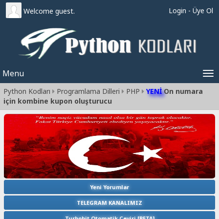
Login
-
Üye Ol
Welcome guest.
Menu
Tog
Python Kodları
Programlama Dilleri
PHP
YENİ
On numara
nav
için kombine kupon oluşturucu
Yeni Yorumlar
TELEGRAM KANALIMIZ
Turbobit Otomatik Çeviri [BETA]